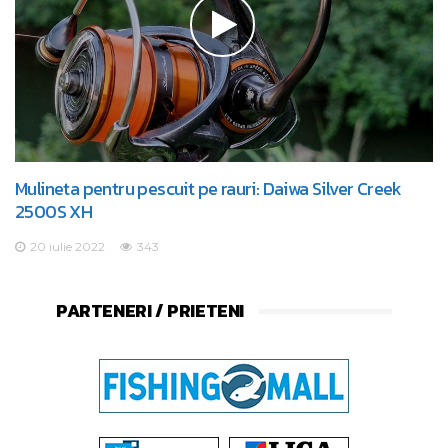
Mulineta pentru pescuit pe rauri: Daiwa Silver Creek
2500S XH
20 iulie 2022
343
PARTENERI / PRIETENI