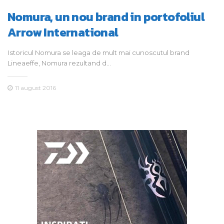
Nomura, un nou brand in portofoliul
Arrow International
Istoricul Nomura se leaga de mult mai cunoscutul brand
Lineaeffe, Nomura rezultand d…
11 august 2016