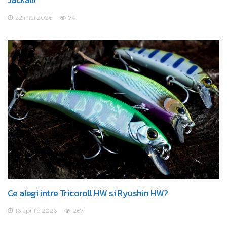
22 mai 2026
74
Ce alegi intre Tricoroll HW si Ryushin HW?
16 aprilie 2026
267