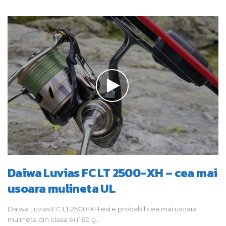
Daiwa Luvias FC LT 2500-XH – cea mai
usoara mulineta UL
Daiwa Luvias FC LT 2500-XH este probabil cea mai usoara
mulineta din clasa ei (160 g…