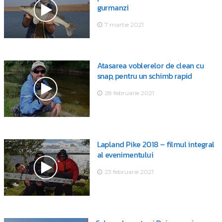
gurmanzi
7 martie 2021
Atasarea voblerelor de clean cu
snap, pentru un schimb rapid
28 februarie 2021
Lapland Pike 2018 – filmul integral
al evenimentului
23 februarie 2021