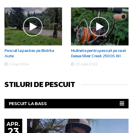
Pescuit la pastrav pe Bistrita
Mulineta pentru pescuit pe rauri:
Aurie
Daiwa Silver Creek 2500S XH
2 mai 2024
20 iulie 2022
STILURI DE PESCUIT
PESCUIT LA BASS
PESCUIT LA CLEAN
PESCUIT LA PASTRAV
APR.
23
PESCUIT LA SALAU