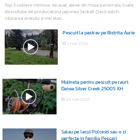
Top 3 voblere minnow de avat, alese din trusa personala, toate
dezvoltate de producatorul japonez Jackall. Dacă ești în
căutarea avatului și vrei atac…
Pescuit la pastrav pe Bistrita Aurie
2 mai 2024
Mulineta pentru pescuit pe rauri:
Daiwa Silver Creek 2500S XH
20 iulie 2022
Salau pe lacul Polcesti sau o zi
perfecta in familia Pescari