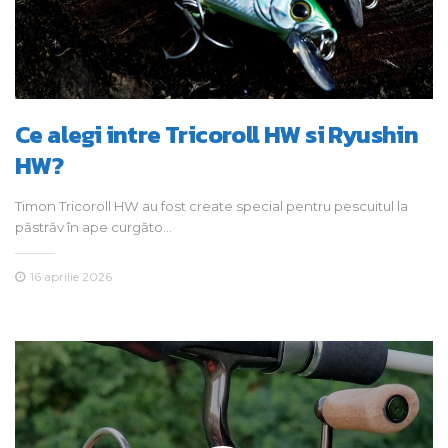
Ce alegi intre Tricoroll HW si Ryushin
HW?
Timon Tricoroll HW au fost create special pentru pescuitul la
păstrăv în ape curgăto…
16 aprilie 2026