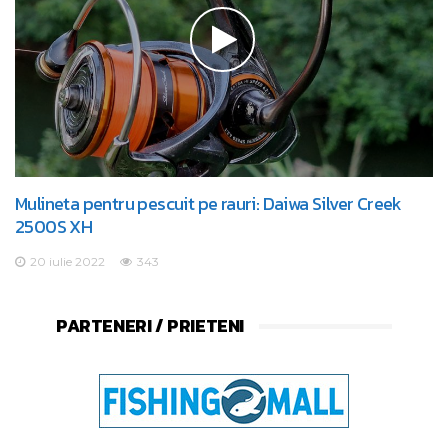
Mulineta pentru pescuit pe rauri: Daiwa Silver Creek
2500S XH
20 iulie 2022
343
PARTENERI / PRIETENI