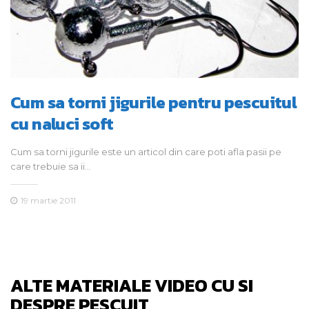
Cum sa torni jigurile pentru pescuitul
cu naluci soft
Cum sa torni jigurile este un articol din care poti afla pasii pe
care trebuie sa ii…
19 martie 2011
ALTE MATERIALE VIDEO CU SI
DESPRE PESCUIT