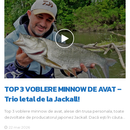
TOP 3 VOBLERE MINNOW DE AVAT –
Trio letal de la Jackall!
Top 3 voblere minnow de avat, alese din trusa personala, toate
dezvoltate de producatorul japonez Jackall. Dacă ești în căuta…
22 mai 2026