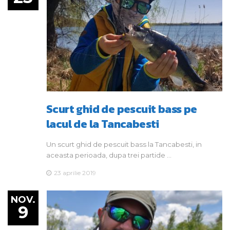
PESCUIT LA STIUCA
Scurt ghid de pescuit bass pe
lacul de la Tancabesti
Un scurt ghid de pescuit bass la Tancabesti, in
aceasta perioada, dupa trei partide …
23 aprilie 2019
NOV.
9