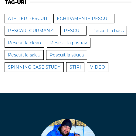
TAG-URI
ATELIER PESCUIT
ECHIPAMENTE PESCUIT
PESCARI GURMANZI
PESCUIT
Pescuit la bass
Pescuit la clean
Pescuit la pastrav
Pescuit la salau
Pescuit la stiuca
SPINNING CASE STUDY
STIRI
VIDEO