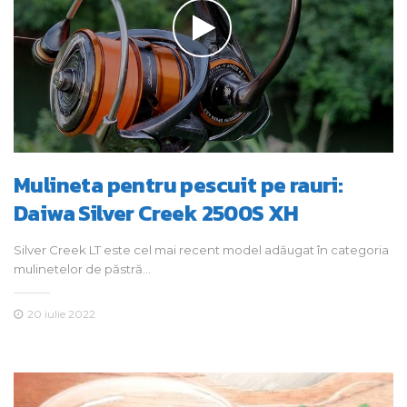
Mulineta pentru pescuit pe rauri:
Daiwa Silver Creek 2500S XH
Silver Creek LT este cel mai recent model adăugat în categoria
mulinetelor de păstră…
20 iulie 2022