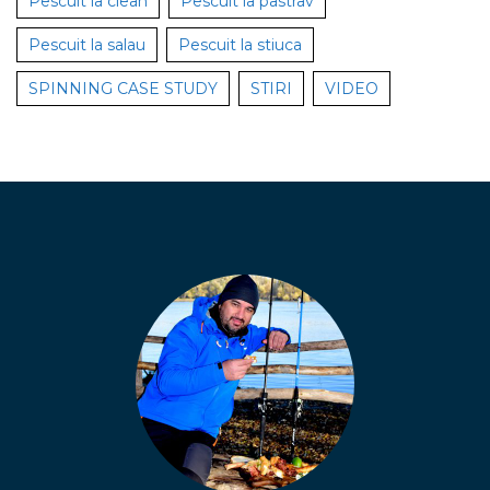
Pescuit la clean
Pescuit la pastrav
Pescuit la salau
Pescuit la stiuca
SPINNING CASE STUDY
STIRI
VIDEO