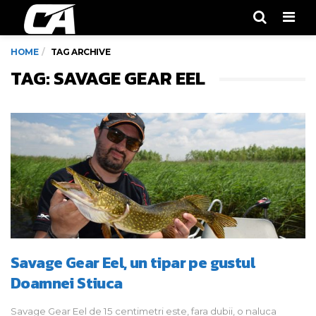
Men
HOME
TAG ARCHIVE
TAG: SAVAGE GEAR EEL
Savage Gear Eel, un tipar pe gustul
Doamnei Stiuca
Savage Gear Eel de 15 centimetri este, fara dubii, o naluca