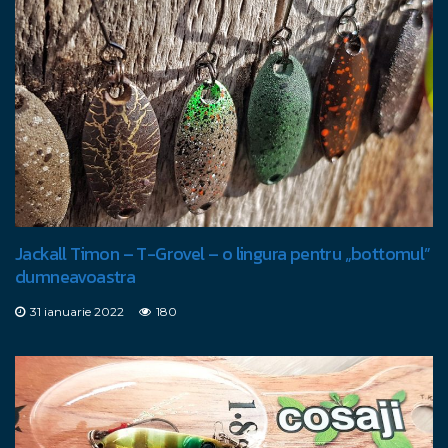
Jackall Timon – T-Grovel – o lingura pentru „bottomul”
dumneavoastra
31 ianuarie 2022
180