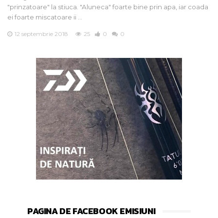
"prinzatoare" la stiuca. "Aluneca" foarte bine prin apa, iar coada
ei foarte miscatoare ii …
12 septembrie 2018
25
0
0
PAGINA DE FACEBOOK EMISIUNI