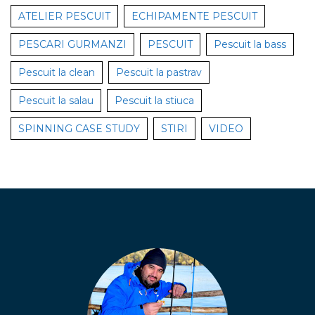
ATELIER PESCUIT
ECHIPAMENTE PESCUIT
PESCARI GURMANZI
PESCUIT
Pescuit la bass
Pescuit la clean
Pescuit la pastrav
Pescuit la salau
Pescuit la stiuca
SPINNING CASE STUDY
STIRI
VIDEO