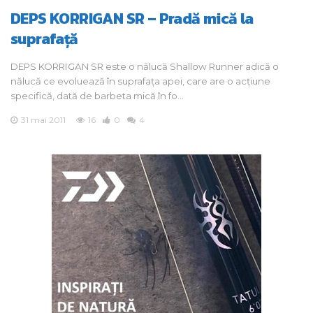
DEPS KORRIGAN SR – Pradă mică la
suprafață
DEPS KORRIGAN SR este o nălucă Shallow Runner adică o
nălucă ce evoluează în suprafața apei, care are o acțiune
specifică, dată de barbeta mică în fo…
31 mai 2011
16
0
4