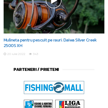
Mulineta pentru pescuit pe rauri: Daiwa Silver Creek
2500S XH
20 iulie 2022
343
PARTENERI / PRIETENI