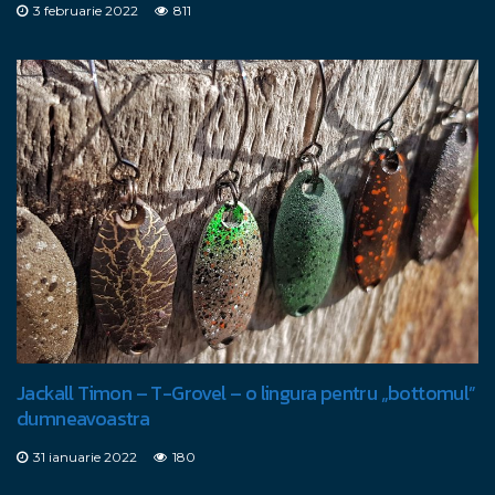
3 februarie 2022
811
Jackall Timon – T-Grovel – o lingura pentru „bottomul”
dumneavoastra
31 ianuarie 2022
180