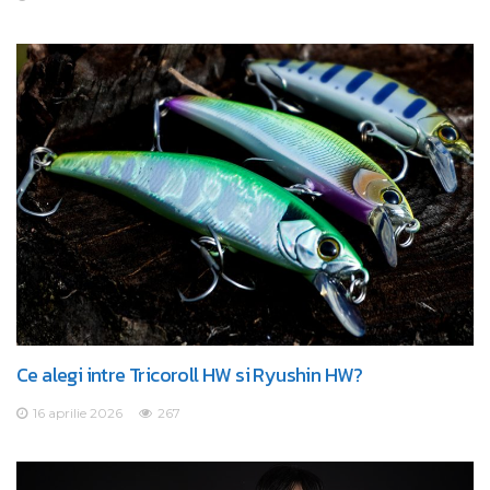
Ce alegi intre Tricoroll HW si Ryushin HW?
16 aprilie 2026
267