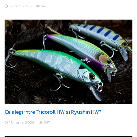
22 mai 2026
74
Ce alegi intre Tricoroll HW si Ryushin HW?
16 aprilie 2026
267