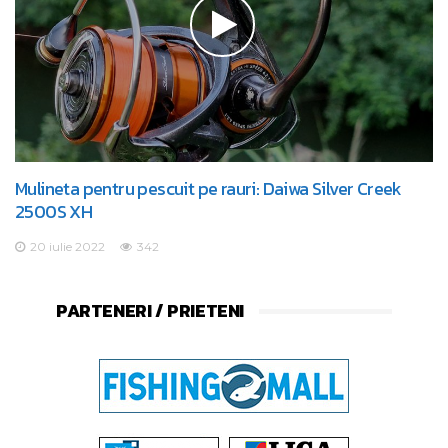
Mulineta pentru pescuit pe rauri: Daiwa Silver Creek
2500S XH
20 iulie 2022
342
PARTENERI / PRIETENI