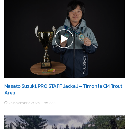
Masato Suzuki, PRO STAFF Jackall – Timon la CM Trout
Area
25 noiembrie 2024
224