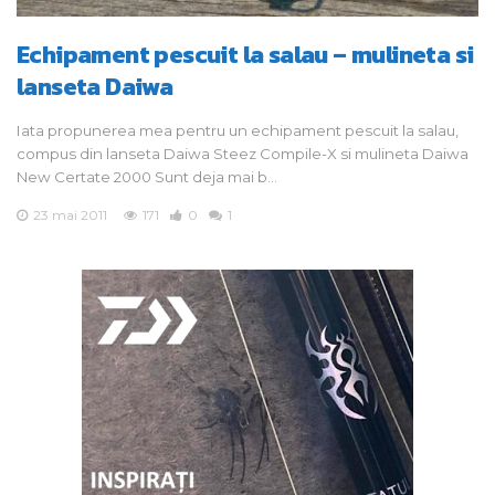
Echipament pescuit la salau – mulineta si
lanseta Daiwa
Iata propunerea mea pentru un echipament pescuit la salau,
compus din lanseta Daiwa Steez Compile-X si mulineta Daiwa
New Certate 2000 Sunt deja mai b…
23 mai 2011
171
0
1