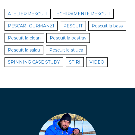
ATELIER PESCUIT
ECHIPAMENTE PESCUIT
PESCARI GURMANZI
PESCUIT
Pescuit la bass
Pescuit la clean
Pescuit la pastrav
Pescuit la salau
Pescuit la stiuca
SPINNING CASE STUDY
STIRI
VIDEO