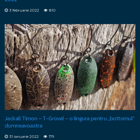
3 februarie 2022
810
Jackall Timon – T-Grovel – o lingura pentru „bottomul”
dumneavoastra
31 ianuarie 2022
179