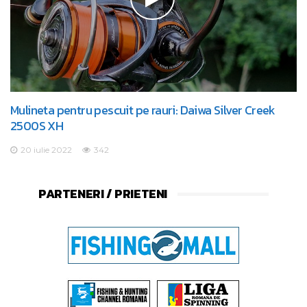
Mulineta pentru pescuit pe rauri: Daiwa Silver Creek
2500S XH
20 iulie 2022
342
PARTENERI / PRIETENI