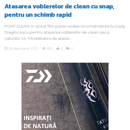
Atasarea voblerelor de clean cu snap,
pentru un schimb rapid
PONT CLEAN: In acest film puteti vedea recomandarea lui Dady
Draghicescu pentru atasarea voblerelor de clean sau a
nalucilor UL. Modalitatea de atasar…
28 februarie 2021
892
2
0