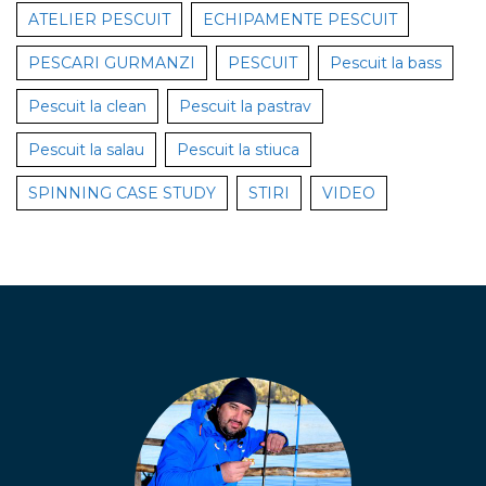
ATELIER PESCUIT
ECHIPAMENTE PESCUIT
PESCARI GURMANZI
PESCUIT
Pescuit la bass
Pescuit la clean
Pescuit la pastrav
Pescuit la salau
Pescuit la stiuca
SPINNING CASE STUDY
STIRI
VIDEO