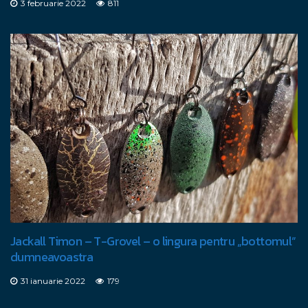
3 februarie 2022
811
Jackall Timon – T-Grovel – o lingura pentru „bottomul”
dumneavoastra
31 ianuarie 2022
179