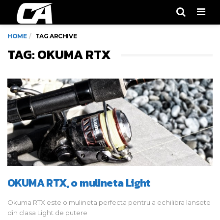
Men
HOME
TAG ARCHIVE
TAG: OKUMA RTX
OKUMA RTX, o mulineta Light
Okuma RTX este o mulineta perfecta pentru a echilibra lansete
din clasa Light de putere