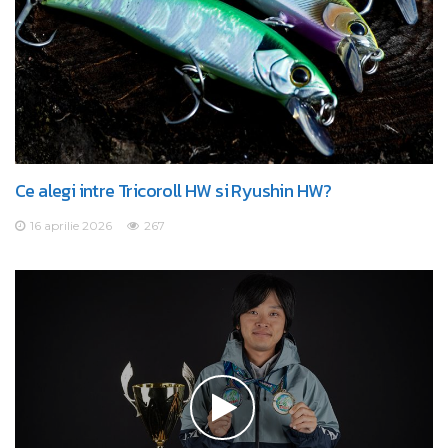
Ce alegi intre Tricoroll HW si Ryushin HW?
16 aprilie 2026
267