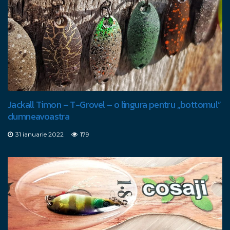
Jackall Timon – T-Grovel – o lingura pentru „bottomul”
dumneavoastra
31 ianuarie 2022
179