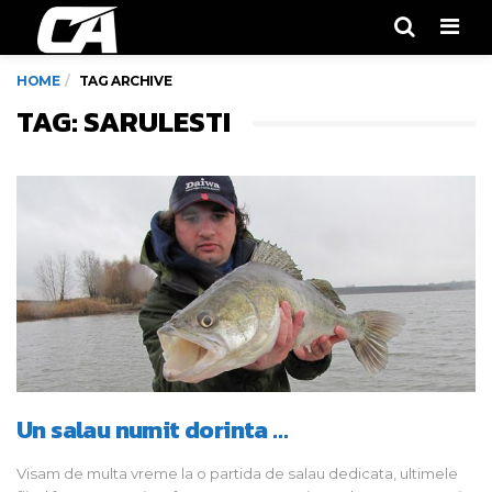
Men
HOME
TAG ARCHIVE
TAG: SARULESTI
Un salau numit dorinta …
Visam de multa vreme la o partida de salau dedicata, ultimele