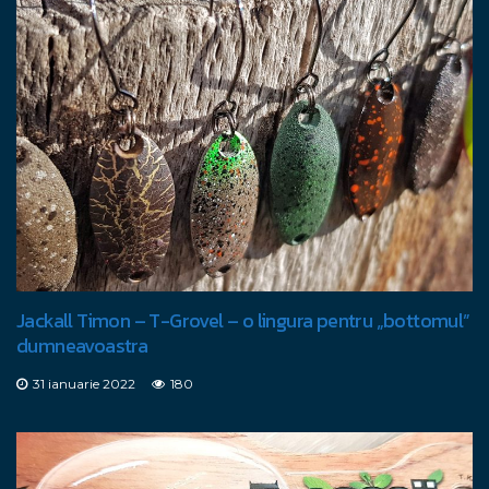
Jackall Timon – T-Grovel – o lingura pentru „bottomul”
dumneavoastra
31 ianuarie 2022
180