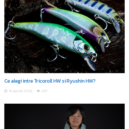
Ce alegi intre Tricoroll HW si Ryushin HW?
16 aprilie 2026
267