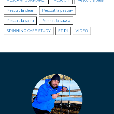
PESCARI GURMANZI
PESCUIT
Pescuit la bass
Pescuit la clean
Pescuit la pastrav
Pescuit la salau
Pescuit la stiuca
SPINNING CASE STUDY
STIRI
VIDEO