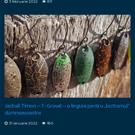
3 februarie 2022
811
Jackall Timon – T-Grovel – o lingura pentru „bottomul”
dumneavoastra
31 ianuarie 2022
180