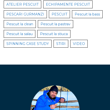
ATELIER PESCUIT
ECHIPAMENTE PESCUIT
PESCARI GURMANZI
PESCUIT
Pescuit la bass
Pescuit la clean
Pescuit la pastrav
Pescuit la salau
Pescuit la stiuca
SPINNING CASE STUDY
STIRI
VIDEO