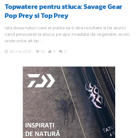
Topwatere pentru stiuca: Savage Gear
Pop Prey si Top Prey
Iata doua naluci care ar putea sa-ti dea rezultate si tie atunci
cand pescuiesti la stiuca, pe ape invadate de vegetatie, acolo
unde orice alt tip …
28 mai 2013
52
0
0