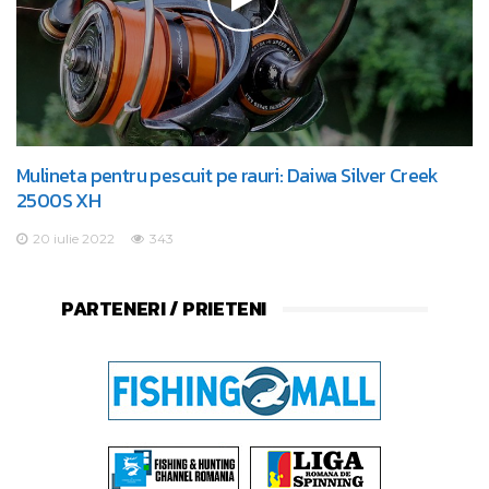
Mulineta pentru pescuit pe rauri: Daiwa Silver Creek
2500S XH
20 iulie 2022
343
PARTENERI / PRIETENI