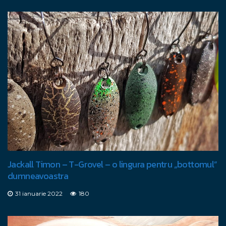
Jackall Timon – T-Grovel – o lingura pentru „bottomul”
dumneavoastra
31 ianuarie 2022
180