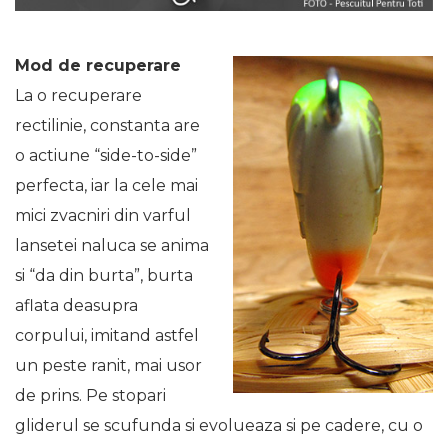
Mod de recuperare
La o recuperare
rectilinie, constanta are
o actiune “side-to-side”
perfecta, iar la cele mai
mici zvacniri din varful
lansetei naluca se anima
si “da din burta”, burta
aflata deasupra
corpului, imitand astfel
un peste ranit, mai usor
de prins. Pe stopari
gliderul se scufunda si evolueaza si pe cadere, cu o