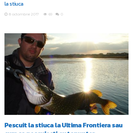
la stiuca
8 octombrie 2017
69
0
Pescuit la stiuca la Ultima Frontiera sau