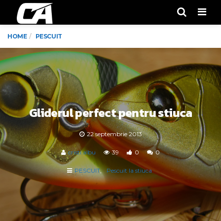
Men
HOME
PESCUIT
Gliderul perfect pentru stiuca
22 septembrie 2013
cristi.albu
39
0
0
PESCUIT
Pescuit la stiuca