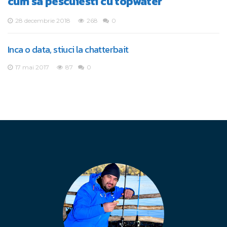
cum sa pescuiesti cu topwater
28 decembrie 2018
268
0
Inca o data, stiuci la chatterbait
17 mai 2017
87
0