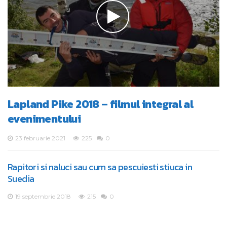
Lapland Pike 2018 – filmul integral al
evenimentului
23 februarie 2021
225
0
Rapitori si naluci sau cum sa pescuiesti stiuca in
Suedia
19 septembrie 2018
215
0