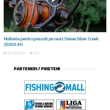
Mulineta pentru pescuit pe rauri: Daiwa Silver Creek
2500S XH
20 iulie 2022
343
PARTENERI / PRIETENI