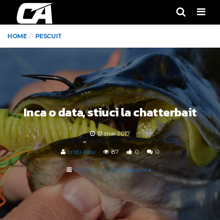
Men
HOME
PESCUIT
Inca o data, stiuci la chatterbait
17 mai 2017
cristi.albu
87
0
0
PESCUIT
Pescuit la stiuca