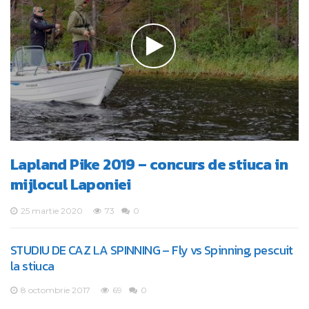
Lapland Pike 2019 – concurs de stiuca in
mijlocul Laponiei
25 martie 2020
73
0
STUDIU DE CAZ LA SPINNING – Fly vs Spinning, pescuit
la stiuca
8 octombrie 2017
69
0