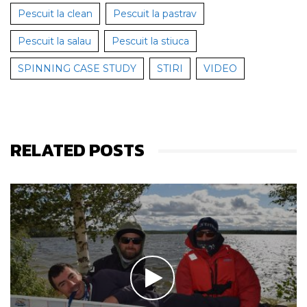
Pescuit la clean
Pescuit la pastrav
Pescuit la salau
Pescuit la stiuca
SPINNING CASE STUDY
STIRI
VIDEO
RELATED POSTS