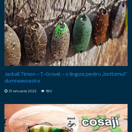
Jackall Timon – T-Grovel – o lingura pentru „bottomul”
dumneavoastra
31 ianuarie 2022
180