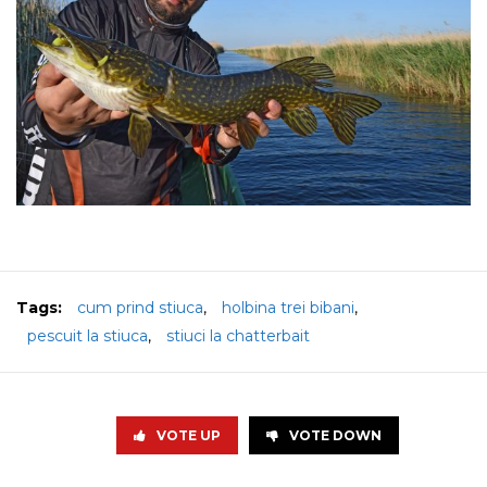
Tags:
cum prind stiuca
,
holbina trei bibani
,
pescuit la stiuca
,
stiuci la chatterbait
VOTE UP
VOTE DOWN