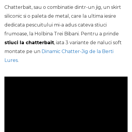
Chatterbait, sau o combinatie dintr-un jig, un skirt
siliconic si o paleta de metal, care la ultima iesire
dedicata pescuitului mi-a adus cateva stiuci
frumoase, la Holbina Trei Bibani. Pentru a prinde
stiuci la chatterbait
, iata 3 variante de naluci soft
montate pe un
Dinamic Chatter-Jig de la Berti
Lures
.