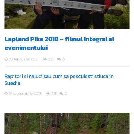
Lapland Pike 2018 – filmul integral al
evenimentului
23 februarie 2021
225
0
Rapitori si naluci sau cum sa pescuiesti stiuca in
Suedia
19 septembrie 2018
215
0