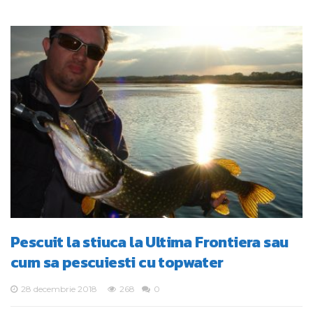
Pescuit la stiuca la Ultima Frontiera sau
cum sa pescuiesti cu topwater
28 decembrie 2018
268
0