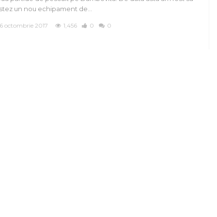
stez un nou echipament de…
6 octombrie 2017
1,456
0
0