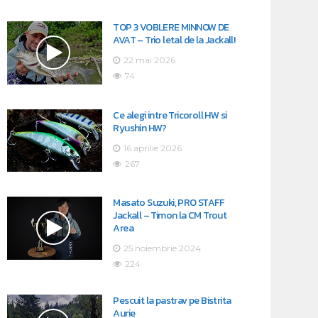
TOP 3 VOBLERE MINNOW DE
AVAT – Trio letal de la Jackall!
22 mai 2026
74
Ce alegi intre Tricoroll HW si
Ryushin HW?
16 aprilie 2026
267
Masato Suzuki, PRO STAFF
Jackall – Timon la CM Trout
Area
25 noiembrie 2024
224
Pescuit la pastrav pe Bistrita
Aurie