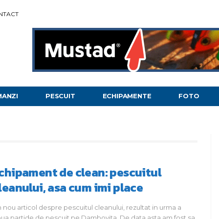
NTACT
MANZI
PESCUIT
ECHIPAMENTE
FOTO
chipament de clean: pescuitul
leanului, asa cum imi place
 nou articol despre pescuitul cleanului, rezultat in urma a
ua partide de pescuit pe Dambovita. De data asta am fost sa