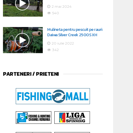
2 mai 2024
540
Mulineta pentru pescuit pe rauri:
Daiwa Silver Creek 2500S XH
20 iulie 2022
342
PARTENERI / PRIETENI