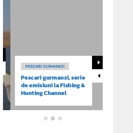
PESCARI GURMANZI
PESCAR
Pescari gurmanzi, serie
Salau a
de emisiuni la Fishing &
pescari
Hunting Channel
Delta D