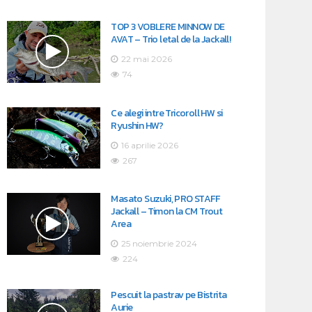
TOP 3 VOBLERE MINNOW DE
AVAT – Trio letal de la Jackall!
22 mai 2026
74
Ce alegi intre Tricoroll HW si
Ryushin HW?
16 aprilie 2026
267
Masato Suzuki, PRO STAFF
Jackall – Timon la CM Trout
Area
25 noiembrie 2024
224
Pescuit la pastrav pe Bistrita
Aurie