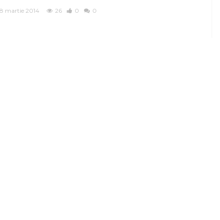
8 martie 2014
26
0
0