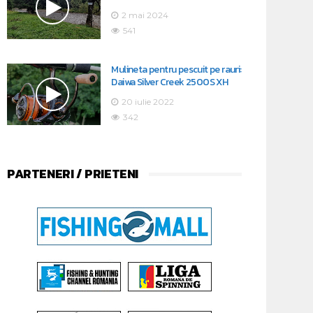
2 mai 2024
541
Mulineta pentru pescuit pe rauri:
Daiwa Silver Creek 2500S XH
20 iulie 2022
342
PARTENERI / PRIETENI