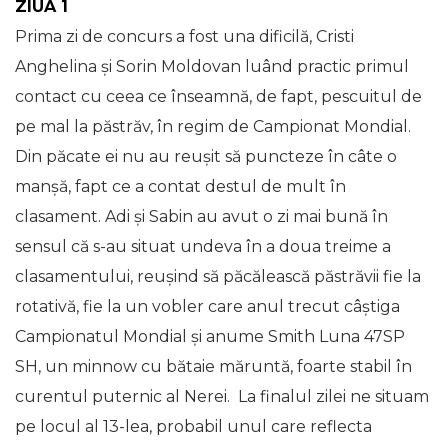
ZIUA 1
Prima zi de concurs a fost una dificilă, Cristi
Anghelina și Sorin Moldovan luând practic primul
contact cu ceea ce înseamnă, de fapt, pescuitul de
pe mal la păstrăv, în regim de Campionat Mondial.
Din păcate ei nu au reușit să puncteze în câte o
manșă, fapt ce a contat destul de mult în
clasament. Adi și Sabin au avut o zi mai bună în
sensul că s-au situat undeva în a doua treime a
clasamentului, reușind să păcălească păstrăvii fie la
rotativă, fie la un vobler care anul trecut câștiga
Campionatul Mondial și anume Smith Luna 47SP
SH, un minnow cu bătaie măruntă, foarte stabil în
curentul puternic al Nerei. La finalul zilei ne situam
pe locul al 13-lea, probabil unul care reflecta