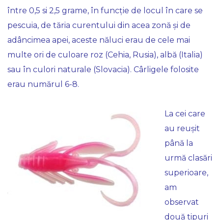
între 0,5 si 2,5 grame, în funcție de locul în care se
pescuia, de tăria curentului din acea zonă și de
adâncimea apei, aceste năluci erau de cele mai
multe ori de culoare roz (Cehia, Rusia), albă (Italia)
sau în culori naturale (Slovacia). Cârligele folosite
erau numărul 6-8.
La cei care
au reușit
până la
urmă clasări
superioare,
am
observat
două tipuri