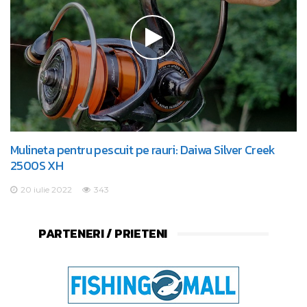
Mulineta pentru pescuit pe rauri: Daiwa Silver Creek
2500S XH
20 iulie 2022
343
PARTENERI / PRIETENI