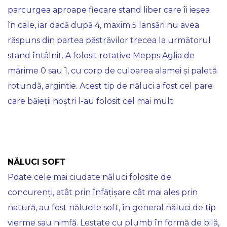
parcurgea aproape fiecare stand liber care îi ieșea
în cale, iar dacă după 4, maxim 5 lansări nu avea
răspuns din partea păstrăvilor trecea la următorul
stand întâlnit. A folosit rotative Mepps Aglia de
mărime 0 sau 1, cu corp de culoarea alamei și paletă
rotundă, argintie. Acest tip de năluci a fost cel pare
care băieții noștri l-au folosit cel mai mult.
NĂLUCI SOFT
Poate cele mai ciudate năluci folosite de
concurenți, atât prin înfățișare cât mai ales prin
natură, au fost nălucile soft, în general năluci de tip
vierme sau nimfă. Lestate cu plumb în formă de bilă,