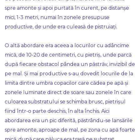
spre amonte și apoi purtată în curent, pe distanșe
mici, 1-3 metri, numai în zonele presupuse
productive, de unde era culeasă de pistruiați.
O altă abordare era aceea a locurilor cu adâncime
mică, de 10-20 de centimetri, cu pietriș, unde parcă
după fiecare obstacol pândea un păstrăv, invizibil de
pe mal. Și mai productive s-au dovedit locurile de la
limita dintre umbra copacilor care cădea pe apă și
zonele luminate direct de soare sau zonele în care
culoarea substratului se schimba brusc, pietrișul
fiind într-o parte deschis, în alta închis. Aici
abordarea era un pic diferită, păstrându-se lansările
spre amonte, aproape de mal, pe zona cu apă foarte
mică, după care năluca era trasă pe substrat,