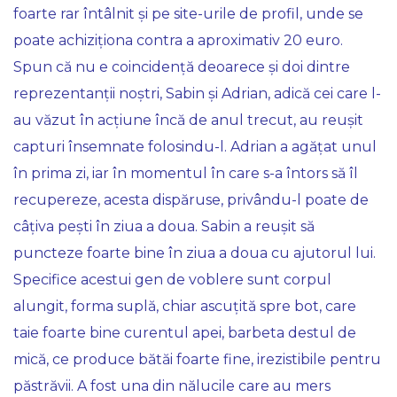
foarte rar întâlnit și pe site-urile de profil, unde se
poate achiziționa contra a aproximativ 20 euro.
Spun că nu e coincidență deoarece și doi dintre
reprezentanții noștri, Sabin și Adrian, adică cei care l-
au văzut în acțiune încă de anul trecut, au reușit
capturi însemnate folosindu-l. Adrian a agățat unul
în prima zi, iar în momentul în care s-a întors să îl
recupereze, acesta dispăruse, privându-l poate de
câțiva pești în ziua a doua. Sabin a reușit să
puncteze foarte bine în ziua a doua cu ajutorul lui.
Specifice acestui gen de voblere sunt corpul
alungit, forma suplă, chiar ascuțită spre bot, care
taie foarte bine curentul apei, barbeta destul de
mică, ce produce bătăi foarte fine, irezistibile pentru
păstrăvii. A fost una din nălucile care au mers