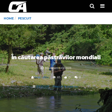
Men
HOME
PESCUIT
În căutarea păstrăvilor mondiali
30 decembrie 2011
cristi.albu
65
0
0
PESCUIT
Pescuit la pastrav