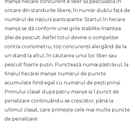
manșe fiecare concurent e liber să pescuiască în
oricare din standurile libere, în număr dublu față de
numărul de națiuni participante. Startul în fiecare
manșă se dă conform unei grile stabilite înaintea
zilei de pescuit. Astfel totul devine o competiție
contra cronometru, toți concurenții alergând de la
un stand la altul, în căutarea unui loc liber sau
pescuit foarte puțin. Punctează numai păstrăvul, la
finalul fiecărei manșe numărul de puncte
acumulate fiind egal cu numărul de pești prinși.
Primului clasat după patru manșe ia 1 punct de
penalizare continuându-se crescător, până la
ultimul clasat, care primește cele mai multe puncte
de penalizare.