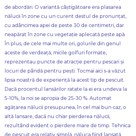
de abordări. O variantă câștigătoare era plasarea
nălucii în zone cu un curent destul de pronunțat,
cu adâncimea apei de peste 30 de centimetri, dar
neapărat în zone cu vegetație aplecată peste apă.
În plus, de cele mai multe ori, golurile din genul
aceste de verdeață, micile golfuri formate,
reprezentau puncte de atracție pentru pescari și
locuri de pândă pentru pești. Tocmai aici s-a văzut
lipsa noastră de experiență la acest tip de pescuit.
Dacă procentul lansărilor ratate la ei era undeva la
5-10%, la noi se apropia de 25-30 %. Automat
agățarea nălucii presupunea, în cel mai bun caz, o
altă lansare, dacă nu chiar pierderea nălucii,
rezultând evident o pierdere mare de timp. Tehnica
de pescuit era relativ simplă, năluca fiind lansată