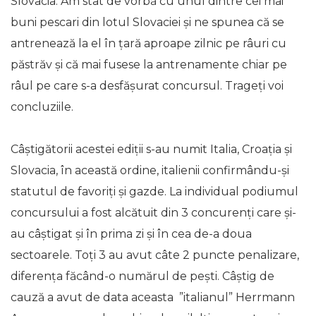
Slovacia. Am stat de vorbă cu unul dintre cei mai
buni pescari din lotul Slovaciei și ne spunea că se
antrenează la el în țară aproape zilnic pe râuri cu
păstrăv și că mai fusese la antrenamente chiar pe
râul pe care s-a desfășurat concursul. Trageți voi
concluziile.
Câștigătorii acestei ediții s-au numit Italia, Croația și
Slovacia, în această ordine, italienii confirmându-și
statutul de favoriți și gazde. La individual podiumul
concursului a fost alcătuit din 3 concurenți care și-
au câștigat și în prima zi și în cea de-a doua
sectoarele. Toți 3 au avut câte 2 puncte penalizare,
diferența făcând-o numărul de pești. Câștig de
cauză a avut de data aceasta ”italianul” Herrmann