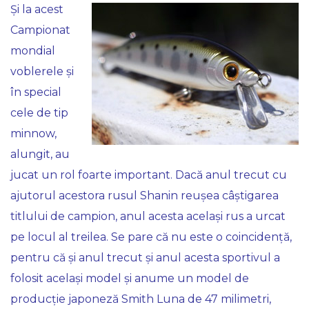
Și la acest
Campionat
mondial
voblerele și
în special
cele de tip
minnow,
alungit, au
jucat un rol foarte important. Dacă anul trecut cu
ajutorul acestora rusul Shanin reușea câștigarea
titlului de campion, anul acesta același rus a urcat
pe locul al treilea. Se pare că nu este o coincidență,
pentru că și anul trecut și anul acesta sportivul a
folosit același model și anume un model de
producție japoneză Smith Luna de 47 milimetri,