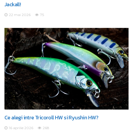
Jackall!
22 mai 2026
75
Ce alegi intre Tricoroll HW si Ryushin HW?
16 aprilie 2026
268