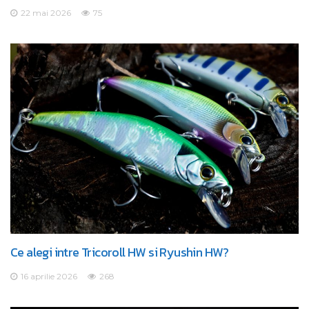
22 mai 2026
75
Ce alegi intre Tricoroll HW si Ryushin HW?
16 aprilie 2026
268