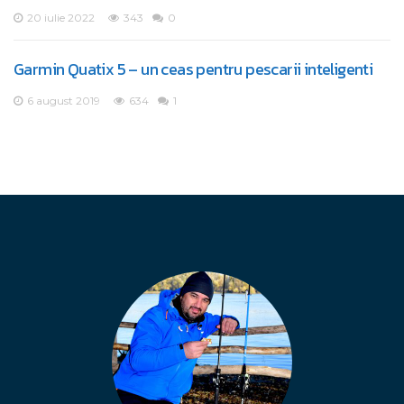
20 iulie 2022
343
0
Garmin Quatix 5 – un ceas pentru pescarii inteligenti
6 august 2019
634
1