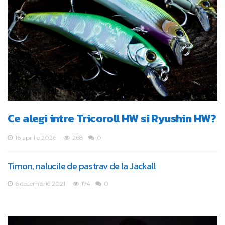
Ce alegi intre Tricoroll HW si Ryushin HW?
16 aprilie 2026
268
0
Timon, nalucile de pastrav de la Jackall
6 decembrie 2021
174
0