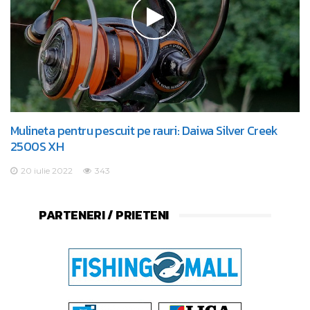
Mulineta pentru pescuit pe rauri: Daiwa Silver Creek
2500S XH
20 iulie 2022
343
PARTENERI / PRIETENI