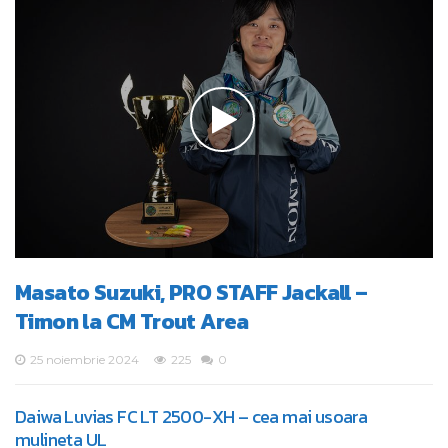
Masato Suzuki, PRO STAFF Jackall –
Timon la CM Trout Area
25 noiembrie 2024
225
0
Daiwa Luvias FC LT 2500-XH – cea mai usoara
mulineta UL