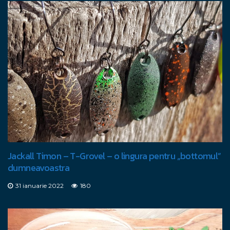
Jackall Timon – T-Grovel – o lingura pentru „bottomul”
dumneavoastra
31 ianuarie 2022
180