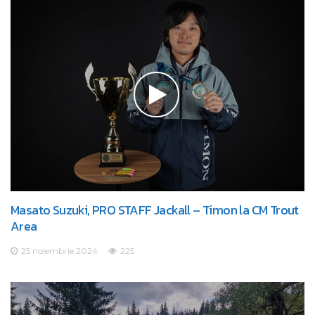
Masato Suzuki, PRO STAFF Jackall – Timon la CM Trout
Area
25 noiembrie 2024
225