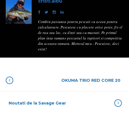
cristi.albu
Combin pasiunea pentru pescuit cu aceea pentru
calculatoare. Pescuiesc cu placere orice peste, fie el
de rau sau lac, cu dinti sau cu mustati. Pe primul
plan insa ramane pescuitul la rapitori si competitia
din aceasta ramura. Mottoul meu - Pescuiesc, deci
exist!
OKUMA TRIO RED CORE 20
Noutati de la Savage Gear