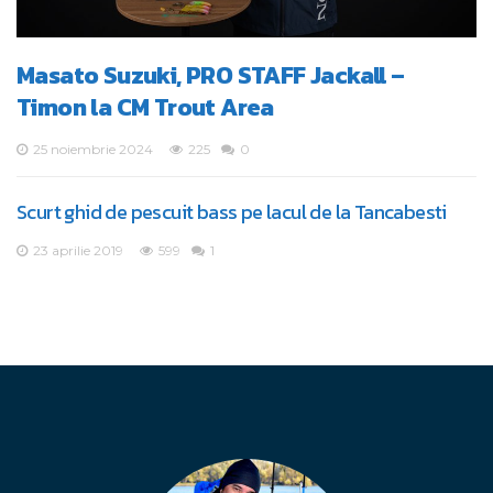
Masato Suzuki, PRO STAFF Jackall –
Timon la CM Trout Area
25 noiembrie 2024
225
0
Scurt ghid de pescuit bass pe lacul de la Tancabesti
23 aprilie 2019
599
1