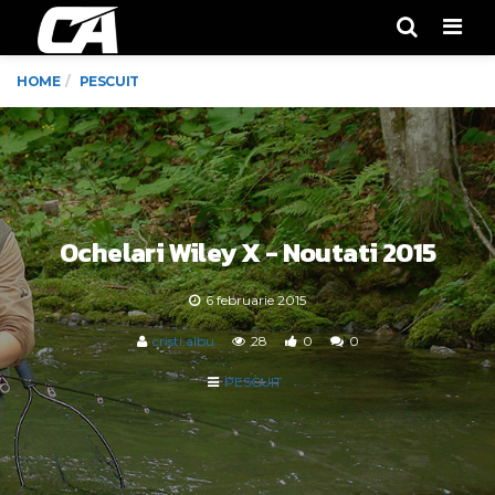
Men
HOME
PESCUIT
Ochelari Wiley X - Noutati 2015
6 februarie 2015
cristi.albu
28
0
0
PESCUIT