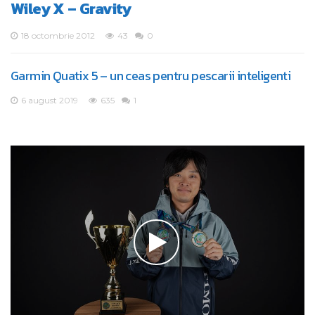
Wiley X – Gravity
18 octombrie 2012
43
0
Garmin Quatix 5 – un ceas pentru pescarii inteligenti
6 august 2019
635
1