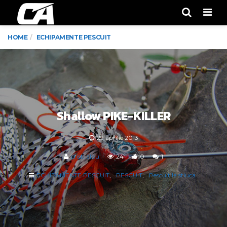
Men
HOME
ECHIPAMENTE PESCUIT
Shallow PIKE-KILLER
29 aprilie 2013
cristi.albu
24
0
1
ECHIPAMENTE PESCUIT
PESCUIT
Pescuit la stiuca