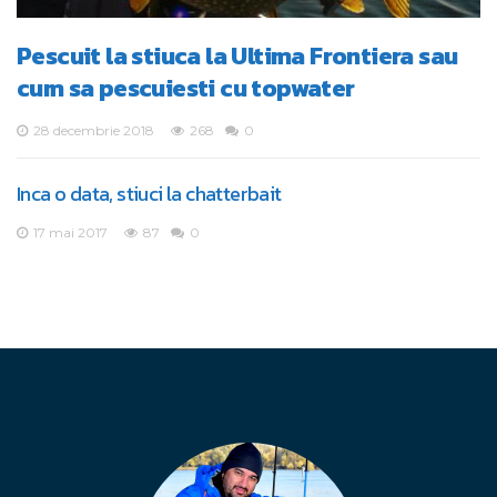
Pescuit la stiuca la Ultima Frontiera sau
cum sa pescuiesti cu topwater
28 decembrie 2018
268
0
Inca o data, stiuci la chatterbait
17 mai 2017
87
0