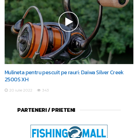
Mulineta pentru pescuit pe rauri: Daiwa Silver Creek
2500S XH
20 iulie 2022
343
PARTENERI / PRIETENI