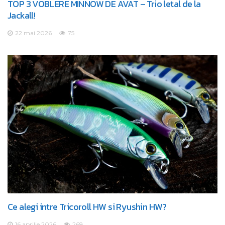
TOP 3 VOBLERE MINNOW DE AVAT – Trio letal de la
Jackall!
22 mai 2026
75
Ce alegi intre Tricoroll HW si Ryushin HW?
16 aprilie 2026
268