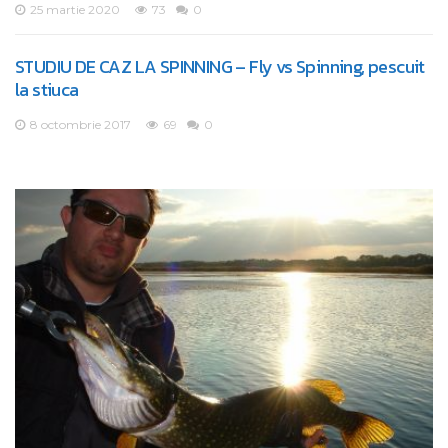
25 martie 2020
73
0
STUDIU DE CAZ LA SPINNING – Fly vs Spinning, pescuit
la stiuca
8 octombrie 2017
69
0