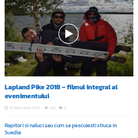
Lapland Pike 2018 – filmul integral al
evenimentului
23 februarie 2021
225
0
Rapitori si naluci sau cum sa pescuiesti stiuca in
Suedia