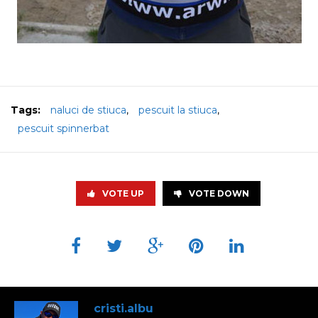
Tags:
naluci de stiuca
,
pescuit la stiuca
,
pescuit spinnerbat
VOTE UP
VOTE DOWN
cristi.albu