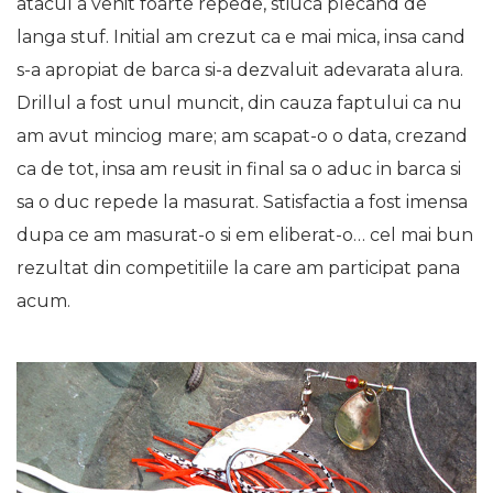
atacul a venit foarte repede, stiuca plecand de
langa stuf. Initial am crezut ca e mai mica, insa cand
s-a apropiat de barca si-a dezvaluit adevarata alura.
Drillul a fost unul muncit, din cauza faptului ca nu
am avut minciog mare; am scapat-o o data, crezand
ca de tot, insa am reusit in final sa o aduc in barca si
sa o duc repede la masurat. Satisfactia a fost imensa
dupa ce am masurat-o si em eliberat-o… cel mai bun
rezultat din competitiile la care am participat pana
acum.